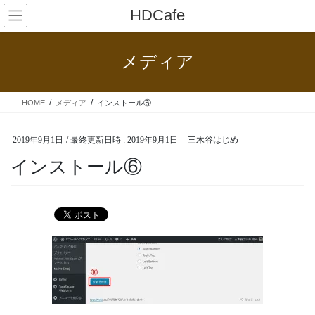
コ
ナ
HDCafe
ン
ビ
テ
ゲ
ン
ー
メディア
ツ
シ
へ
ョ
ス
ン
HOME
メディア
インストール⑥
キ
に
ッ
移
プ
動
2019年9月1日
/ 最終更新日時 :
2019年9月1日
三木谷はじめ
インストール⑥