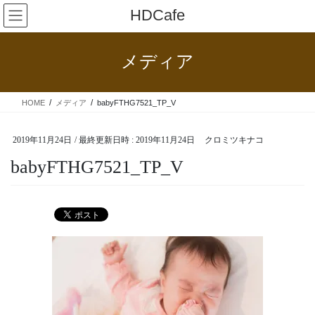
コ
ナ
HDCafe
ン
ビ
テ
ゲ
ン
ー
メディア
ツ
シ
へ
ョ
ス
ン
HOME
メディア
babyFTHG7521_TP_V
キ
に
ッ
移
プ
動
2019年11月24日
/ 最終更新日時 :
2019年11月24日
クロミツキナコ
babyFTHG7521_TP_V