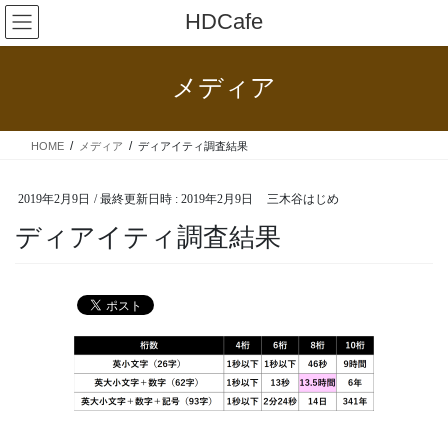
コ
ナ
HDCafe
ン
ビ
テ
ゲ
ン
ー
メディア
ツ
シ
へ
ョ
ス
ン
HOME
メディア
ディアイティ調査結果
キ
に
ッ
移
プ
動
2019年2月9日
/ 最終更新日時 :
2019年2月9日
三木谷はじめ
ディアイティ調査結果