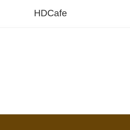
コ
ナ
ン
ビ
HDCafe
テ
ゲ
ン
ー
ツ
シ
へ
ョ
ス
ン
キ
に
ッ
移
プ
動