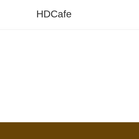
コ
ナ
ン
ビ
HDCafe
テ
ゲ
ン
ー
ツ
シ
へ
ョ
ス
ン
キ
に
ッ
移
プ
動