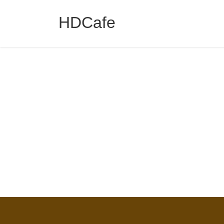
コ
ナ
ン
ビ
HDCafe
テ
ゲ
ン
ー
ツ
シ
へ
ョ
ス
ン
キ
に
ッ
移
プ
動